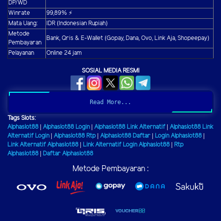
DP/WD
Winrate
99,89% ⚡
Mata Uang:
IDR (Indonesian Rupiah)
Metode
Bank, Qris & E-Wallet (Gopay, Dana, Ovo, Link Aja, Shopeepay)
Pembayaran
Pelayanan
Online 24 jam
SOSIAL MEDIA RESMI
Read More...
Tags Slots:
Alphaslot88
|
Alphaslot88 Login
|
Alphaslot88 Link Alternatif
|
Alphaslot88 Link
Alternatif Login
|
Alphaslot88 Rtp
|
Alphaslot88 Daftar
|
Login Alphaslot88
|
Link Alternatif Alphaslot88
|
Link Alternatif Login Alphaslot88
|
Rtp
Alphaslot88
|
Daftar Alphaslot88
Metode Pembayaran :