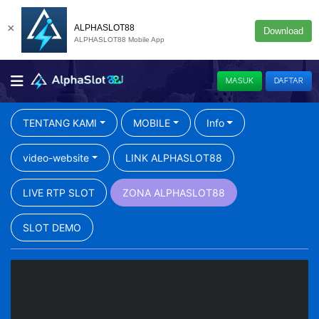
×
ALPHASLOT88
Download
ALPHASLOT88 Mobile App
MASUK
DAFTAR
TENTANG KAMI
MOBILE
Info
video-website
LINK ALPHASLOT88
LIVE RTP SLOT
ZONA ALPHASLOT88
SLOT DEMO